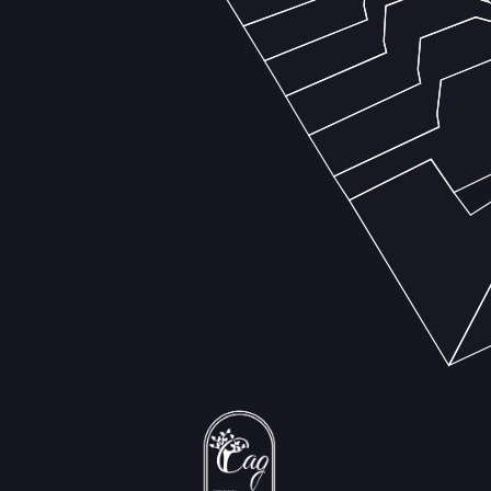
Застройщик Sadigi Development Group
аккредитован во всех ведущих банках РФ
ИП Садиги Садыг Абульфаз оглы,
+7 (999) 766-99-99
Ежедневно с 09:00 до 21:00
ИНН 501909729981
Публичная оферта о заключении договора об оказании услуг