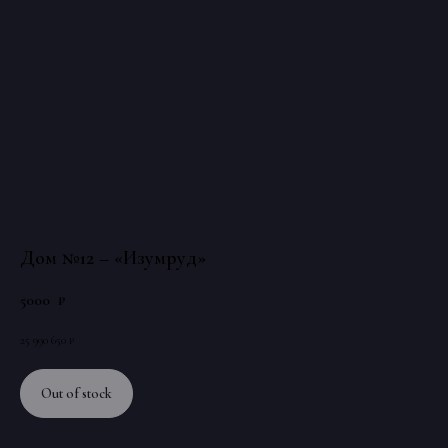
Застройщик Sadigi Development Group
аккредитован во всех ведущих банках РФ
ИП Садиги Садыг Абульфаз оглы,
+7 (999) 766-99-99
Ежедневно с 09:00 до 21:00
ИНН 501909729981
Публичная оферта о заключении договора об оказании услуг
Дом №12 – «Изумруд»
5000
₽
25 990 650 ₽
Out of stock