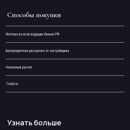
Узнать больше
Заполните форму и наши менеджеры свяжутся
Ипотека во всех ведущих банках РФ
с вами, чтобы провести персональную
презентацию
Беспроцентная рассрочка от застройщика
+7
Наличный расчет
Trade in
Отправить
Нажимая кнопку «Отправить», вы даете согласие
на обработку персональных данных