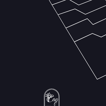
Застройщик Sadigi Development Group
аккредитован во всех ведущих банках РФ
ИП Садиги Садыг Абульфаз оглы,
+7 (999) 766-99-99
Ежедневно с 09:00 до 21:00
ИНН 501909729981
Публичная оферта о заключении договора об оказании услуг