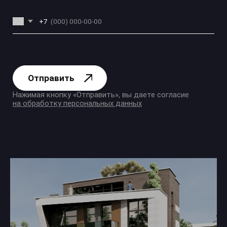
Застройщик Sadigi Development Group
аккредитован во всех ведущих банках РФ
ИП Садиги Садыг Абульфаз оглы,
+7 (999) 766-99-99
Ежедневно с 09:00 до 21:00
ИНН 501909729981