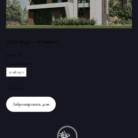
Публичная оферта о заключении договора об оказании услуг
Дом №42 – «Оникс»
5 000
₽
Полная стоимость
33 198 935 ₽
30 697 120 ₽
Забронировать дом