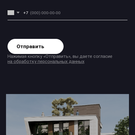
Застройщик Sadigi Development Group
аккредитован во всех ведущих банках РФ
ИП Садиги Садыг Абульфаз оглы,
+7 (999) 766-99-99
Ежедневно с 09:00 до 21:00
ИНН 501909729981
Публичная оферта о заключении договора об оказании услуг