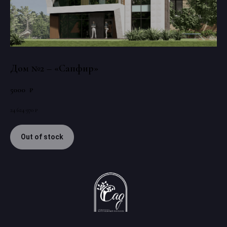
Дом №2 – «Сапфир»
5000
₽
24 624 970 ₽
Out of stock