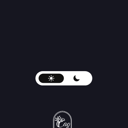
Застройщик Sadigi Development Group
аккредитован во всех ведущих банках РФ
ИП Садиги Садыг Абульфаз оглы,
+7 (999) 766-99-99
Ежедневно с 09:00 до 21:00
ИНН 501909729981
Публичная оферта о заключении договора об оказании услуг