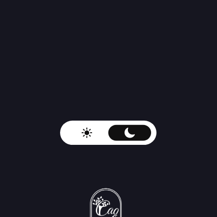
Застройщик Sadigi Development Group
аккредитован во всех ведущих банках РФ
ИП Садиги Садыг Абульфаз оглы,
+7 (999) 766-99-99
Ежедневно с 09:00 до 21:00
ИНН 501909729981
Публичная оферта о заключении договора об оказании услуг