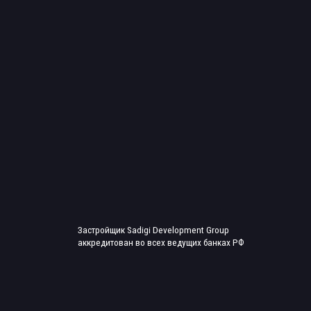
Застройщик Sadigi Development Group
ИП С
аккредитован во всех ведущих банках РФ
ИНН 