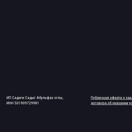
адиги Садыг Абульфаз оглы,
Публичная оферта о заключении
501909729981
договора об оказании услуг